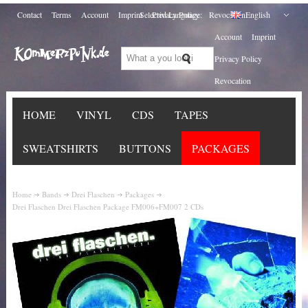
Contact
Terms
Account
Imprint
Selected Language:
Privacy Policy
Revocation
English
Account
Imprint
Privacy Policy
Revocation
HOME
VINYL
CDS
TAPES
SWEATSHIRTS
BUTTONS
PACKAGES
Home
Bands
Drei Flaschen
Packages
Drei Flaschen Drei Flaschen Package FM006+FM007 2 CDs