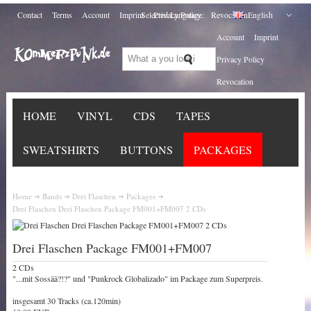
Contact
Terms
Account
Imprint
Selected Language:
Privacy Policy
Revocation
English
Account
Imprint
Privacy Policy
Revocation
HOME
VINYL
CDS
TAPES
SWEATSHIRTS
BUTTONS
PACKAGES
Home
Bands
Drei Flaschen
Packages
Drei Flaschen Drei Flaschen Package FM001+FM007 2 CDs
Drei Flaschen Package FM001+FM007
2 CDs
"...mit Sossää?!?" und "Punkrock Globalizado" im Package zum Superpreis.
insgesamt 30 Tracks (ca.120min)