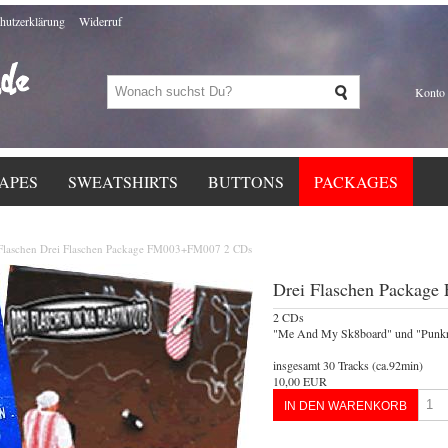
hutzerklärung
Widerruf
Konto
APES
SWEATSHIRTS
BUTTONS
PACKAGES
 Flaschen Drei Flaschen Package FM003+FM007 2 CDs
Drei Flaschen Packag
2 CDs
"Me And My Sk8board" und "Punkro
insgesamt 30 Tracks (ca.92min)
10,00 EUR