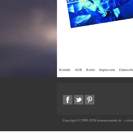
Kontakt
AGB
Konto
Impressum
Datenschu
Copyright © 2000-
2026
kommerzpunk.de - a divis