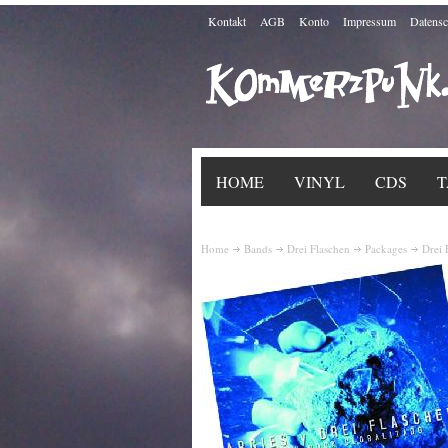
Kontakt
AGB
Konto
Impressum
Datensc
HOME
VINYL
CDS
T
Home
Bands
Drei Flaschen
Packages
Drei