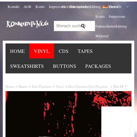
Kontakt
AGB
Konto
Impressum
Gewählte Sprache:
Datenschutzerklärung
Widerruf
Deutsch
Konto
Impressum
Datenschutzerklärung
Widerruf
HOME
VINYL
CDS
TAPES
SWEATSHIRTS
BUTTONS
PACKAGES
Home
Bands
Drei Flaschen
Vinyl
Drei Flaschen Drei Flaschen - 1.Mai EP 7"