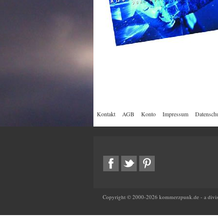
Kontakt
AGB
Konto
Impressum
Datenschu
Copyright © 2000-
2026
kommerzpunk.de - a divis