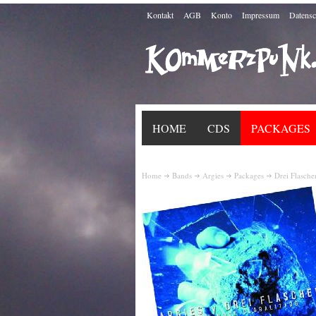
Kontakt
AGB
Konto
Impressum
Datensc
HOME
CDS
PACKAGES
Home
Bands
Argies
Packages
Drei Flasch