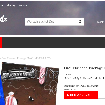
hutzerklärung
Widerruf
Konto
en Drei Flaschen Package FM003+FM007 2 CDs
Drei Flaschen Packag
2 CDs
"Me And My Sk8board" und "Punkro
insgesamt 30 Tracks (ca.92min)
10,00 EUR