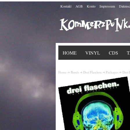
Kontakt
AGB
Konto
Impressum
Datensc
HOME
VINYL
CDS
T
Home
Bands
Drei Flaschen
Packages
Drei