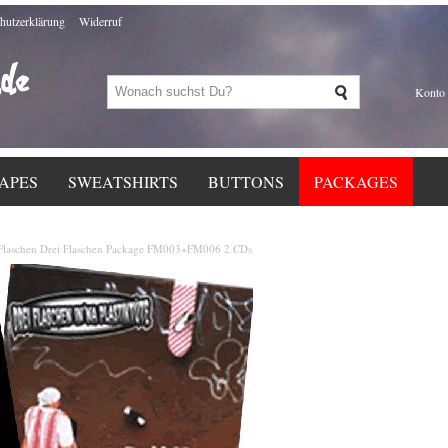
hutzerklärung
Widerruf
Konto
APES
SWEATSHIRTS
BUTTONS
PACKAGES
 Flaschen Drei Flaschen Package FM003+FM006 2 CDs