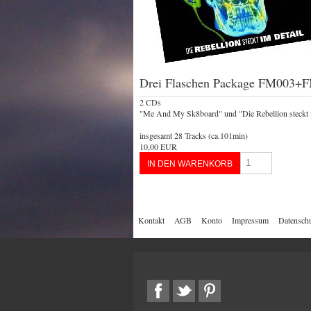
Drei Flaschen Package FM003+
2 CDs
"Me And My Sk8board" und "Die Rebellion steckt 
insgesamt 28 Tracks (ca.101min)
10,00 EUR
Kontakt
AGB
Konto
Impressum
Datenschu